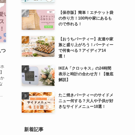
【保存版】簡単！エチケット袋
の作り方！100均や家にあるも
ので作れる！
【おうちパーティー】友達や家
族と盛り上がろう！パーティー
見つ
で何食べる？アイディア14
選！
）
マホ
IKEA「クロッキス」の24時間
み】
表示と時計の合わせ方！【徹底
なか
解説】
な
.
たこ焼きパーティーのサイドメ
ニュー何する？大人や子供が好
きなサイドメニュー18選！
新着記事