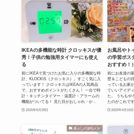
IKEAの多機能な時計 クロッキスが優
お風呂やト
秀！子供の勉強用タイマーにも使え
の学習ポス
る
おすすめ！
前にIKEAで見つけたお気に入りの多機能な時
前にお友達の
計、KLOCKIS（クロッキス）。すごく気に入
壁＆こどもの
っています！ クロッキスはIKEAの人気商品
っているお家が
で、おすすめポイントがたくさん！ 一台で時
ていいアイデ
計・キッチンタイマー・温度計・アラームの
た。 うちもや
機能がついてる！ 見た目がおしゃれ・か...
たのがこれです↓
2025年6月28日
2025年4月16日
暮らしの便利メモ