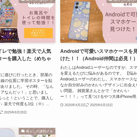
イレで勉強！楽天で人気
Androidで可愛いスマホケースを
ターを購入した（めちゃ
けた！！（Android仲間は必見！
）
わたしはAndroidユーザーなのですが、ス
を変えるたびに悩みがあるのです。 【悩
家に遊びに行ったとき、部屋の
Androidユーザーのわたし。スマホケース
目線の位置に学習ポスターを貼
なか自分好みのかわいいデザインに出会え
ありました。 その時、「なん
い問題。 雑貨屋さんとかで「かわいい
ィアなんだッ！」と思いまし
ー！！！」って見つけるやつ大体iPhone用..
ろっと！ということで、購入し
 楽天で何度も1位（※）...
2025年4月2日
2025年6月15日
2025年8月20日
暮らしの便利メモ