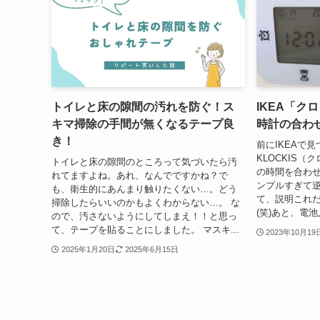
トイレと床の隙間の汚れを防ぐ！ス
IKEA「ク
キマ掃除の手間が無くなるテープ良
時計の合わ
き！
前にIKEAで
KLOCKIS
トイレと床の隙間のところって気づいたら汚
の時間を合わ
れてますよね。あれ、なんでですかね？で
ンプルすぎて逆
も、衛生的にあんまり触りたくない…。どう
て、説明これ
掃除したらいいのかもよくわからない…。 な
(笑)あと、電池
ので、汚さないようにしてしまえ！！と思っ
て、テープを貼ることにしました。 マスキ...
2023年10月19
2025年1月20日
2025年6月15日