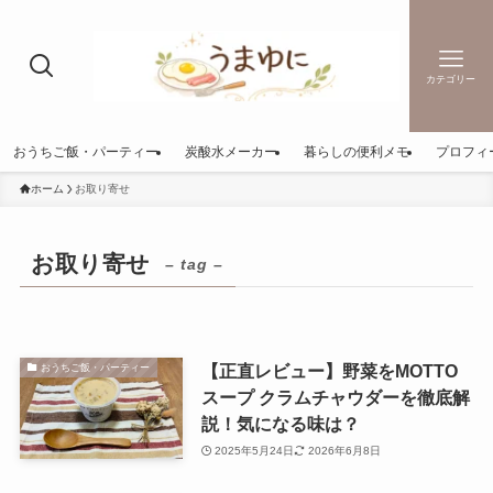
カテゴリー
おうちご飯・パーティー
炭酸水メーカー
暮らしの便利メモ
プロフィ
ホーム
お取り寄せ
お取り寄せ
– tag –
【正直レビュー】野菜をMOTTO
おうちご飯・パーティー
スープ クラムチャウダーを徹底解
説！気になる味は？
2025年5月24日
2026年6月8日