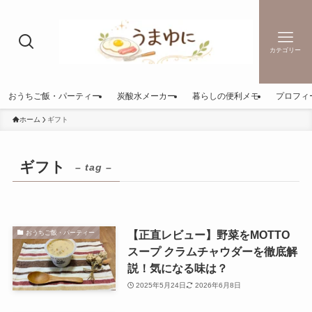
カテゴリー
おうちご飯・パーティー
炭酸水メーカー
暮らしの便利メモ
プロフィ
ホーム
ギフト
ギフト
– tag –
【正直レビュー】野菜をMOTTO
おうちご飯・パーティー
スープ クラムチャウダーを徹底解
説！気になる味は？
2025年5月24日
2026年6月8日