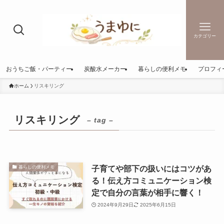
カテゴリー
おうちご飯・パーティー
炭酸水メーカー
暮らしの便利メモ
プロフィ
ホーム
リスキリング
リスキリング
– tag –
子育てや部下の扱いにはコツがあ
暮らしの便利メモ
る！伝え方コミュニケーション検
定で自分の言葉が相手に響く！
2024年9月29日
2025年6月15日