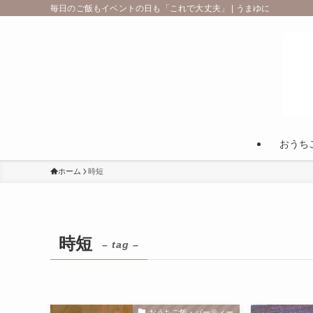
毎日のご飯もイベントの日も「これで大丈夫」 | うまゆに
おうち
ホーム
時短
時短
– tag –
おうちご飯・パーティー