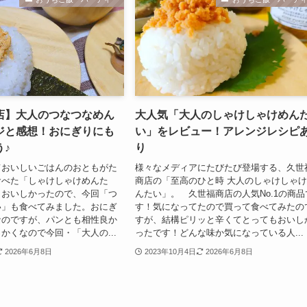
店】大人のつなつなめん
大人気「大人のしゃけしゃけめん
ジと感想！おにぎりにも
い」をレビュー！アレンジレシピ
♪
り
ておいしいごはんのおともがた
様々なメディアにたびたび登場する、久世
食べた「しゃけしゃけめんた
商店の「至高のひと時 大人のしゃけしゃ
もおいしかったので、今回「つ
んたい」。 久世福商店の人気No.1の商品
い」も食べてみました。おにぎ
す！気になってたので買って食べてみたの
なのですが、パンとも相性良か
すが、結構ピリッと辛くてとってもおいし
かくなので今回・「大人の...
ったです！どんな味か気になっている人...
2026年6月8日
2023年10月4日
2026年6月8日