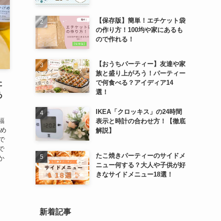
【保存版】簡単！エチケット袋
の作り方！100均や家にあるも
ので作れる！
【おうちパーティー】友達や家
族と盛り上がろう！パーティー
た
で何食べる？アイディア14
選！
あ
IKEA「クロッキス」の24時間
福
表示と時計の合わせ方！【徹底
けめ
解説】
で
で
たこ焼きパーティーのサイドメ
か
ニュー何する？大人や子供が好
きなサイドメニュー18選！
新着記事