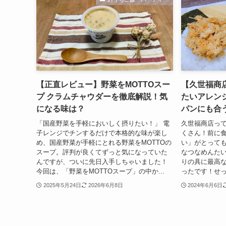
【正直レビュー】野菜をMOTTOスー
【久世福商
プ クラムチャウダーを徹底解説！気
たいアレン
になる味は？
パンにも合う
「国産野菜を手軽においしく摂りたい！」 電
久世福商店っ
子レンジでチンするだけで本格的な味が楽し
くさん！前に
め、国産野菜が手軽にとれる野菜をMOTTOの
い」がとって
スープ。評判が良くてずっと気になっていた
なつなめんた
んですが、ついに先日入手しちゃいました！
りの具に最高
今回は、「野菜をMOTTOスープ」の中か...
ったです！せっ
2025年5月24日
2026年6月8日
2024年6月6日