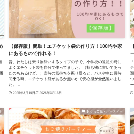
め
【保存版】簡単！エチケット袋の作り方！100均や家
にあるもので作れる！
遊
昔、わたしは乗り物酔いするタイプの子で、小学校の遠足の時に
「
こ
よくエチケット袋を自分で作ってました。（持ち物に書いてあっ
テ
番
たのもあるけど。）当時の気持ちを振り返ると、バスや車に長時
類
間乗る時、エチケット袋があるか無いかで安心感が全然違いまし
つ
た。…
ー
2025年3月19日
2026年3月13日
モ
おうちご飯・パーティー