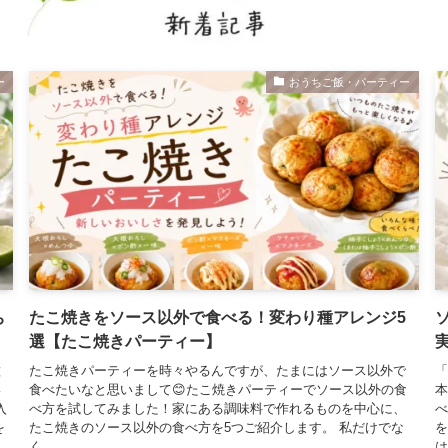
ー
おうちご飯・パーティー
ち
たこ焼きをソース以外で食べる！変わり種アレンジ5
選【たこ焼きパーティー】
種
たこ焼きパーティーを時々やるんですが、たまにはソース以外で
「
い
食べたいなと思いまして😊たこ焼きパーティーでソース以外の食
本
入
べ方を試してみました！家にある調味料で作れるものを中心に、
べ
を
たこ焼きのソース以外の食べ方を5つご紹介します。 私だけでな
を
く、…
は