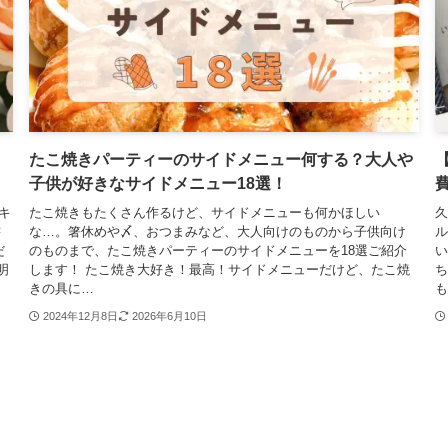
たこ焼きパーティーのサイドメニュー何する？大人や
子供が好きなサイドメニュー18選！
キ
たこ焼きもたくさん作るけど、サイドメニューも何かほしい
久
書
な…。箸休めや〆、おつまみなど、大人向けのものから子供向け
ル
だ
のものまで、たこ焼きパーティーのサイドメニューを18選ご紹介
い
明
します！ たこ焼き大好き！最高！サイドメニューだけど、たこ焼
ち
きの具に…
も
2024年12月8日
2026年6月10日