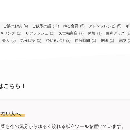
ご飯のお供
(4)
ご飯系の話
(11)
ゆる食育
(5)
アレンジレシピ
(5)
ギ
キリング
(1)
リフレッシュ
(2)
久世福商店
(7)
体験
(1)
便利グッズ
(1
楽天
(5)
気分転換
(1)
混ぜるだけ
(2)
自分時間
(1)
趣味
(1)
遊び
(
はこちら！
てない人へ。
副菜も今の気分からゆるく絞れる献立ツールを置いています。