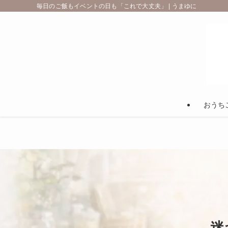
毎日のご飯もイベントの日も「これで大丈夫」 | うまゆに
おうち
迷